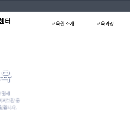
교육원 소개
교육과정
개요
초등저학년(초급)
교육원칙
초등고학년(중급)
오시는길
중·고등(고급)
교육
 함께
사이버보안 등
행합니다.